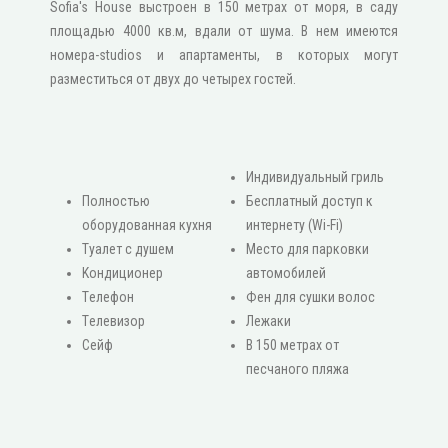
Sofia's House выстроен в 150 метрах от моря, в саду
площадью 4000 кв.м, вдали от шума. В нем имеются
номера-studios и апартаменты, в которых могут
разместиться от двух до четырех гостей.
Индивидуальный гриль
Πолностью
Бесплатный доступ к
оборудованная кухня
интернету (Wi-Fi)
Туалет с душем
Место для парковки
Κондиционер
автомобилей
Τелефон
Фен для сушки волос
Τелевизор
Лежаки
Сейф
В 150 метрах от
песчаного пляжа