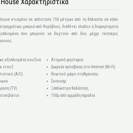
s House Χαρακτηριστικά
s House κτισμένο σε απόσταση 150 μέτρων από τη θάλασσα σε κήπο
τρεμμάτων, μακριά από θορύβους, διαθέτει studios ή διαμερίσματα
ξοπλισμένα που μπορούν να δεχτούν από δύο μέχρι τέσσερις
μενους.
ως εξοπλισμένη κουζίνα
Ατομική ψησταριά
ι ντουζ
Δωρεάν πρόσβαση στο Internet (Wi-Fi)
τιστικό (A/C)
Ιδιωτικό χώρο στάθμευσης
φωνο
Σεσουάρ
ραση (ΤV)
Ξαπλώστρα θαλάσσης
ατοκιβώτιο
150μ από αμμώδη παραλία