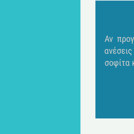
Αν προγ
ανέσεις
σοφίτα κ