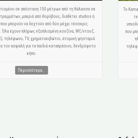
 κτισμένο σε απόσταση 150 μέτρων από τη θάλασσα σε
Το Kama
ρεμμάτων, μακριά από θορύβους, διαθέτει studios ή
τε
 που μπορούν να δεχτούν από δύο μέχρι τέσσερις
υπνοδ
 Όλα έχουν πλήρως εξοπλισμένη κουζίνα, WC/ντουζ,
που μπ
C), τηλέφωνο, ΤV, χρηματοκιβώτιο, ατομική ψησταριά
π
έα τον ασφαλή για τα παιδιά καταπράσινο, δενδρόφυτο
τηλέφω
κήπο.
Περισσότερα...