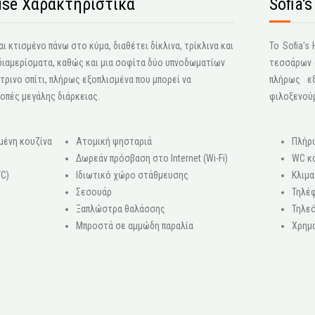
se Χαρακτηριστικά
Sofia'
ι κτισμένο πάνω στο κύμα, διαθέτει δίκλινα, τρίκλινα και
Το Sofia'
 διαμερίσματα, καθώς και μια σοφίτα δύο υπνοδωματίων
τεσσάρων σ
τρινο σπίτι, πλήρως εξοπλισμένα που μπορεί να
πλήρως ε
κοπές μεγάλης διάρκειας.
φιλοξενού
μένη κουζίνα
Ατομική ψησταριά
Πλήρ
Δωρεάν πρόσβαση στο Internet (Wi-Fi)
WC κα
/C)
Ιδιωτικό χώρο στάθμευσης
Κλιμα
Σεσουάρ
Τηλέ
Ξαπλώστρα θαλάσσης
Τηλεό
ο
Μπροστά σε αμμώδη παραλία
Χρημ