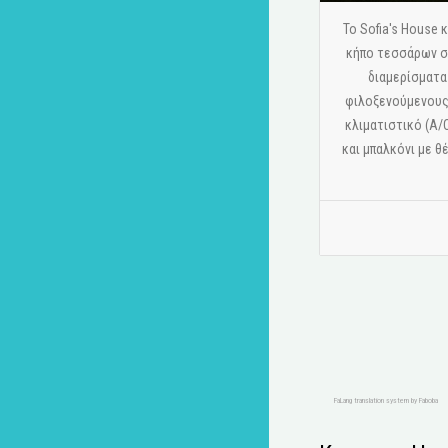
Το Sofia's House
κήπο τεσσάρων στ
διαμερίσματα
φιλοξενούμενους.
κλιματιστικό (A/
και μπαλκόνι με θ
FaLang translation system by Faboba