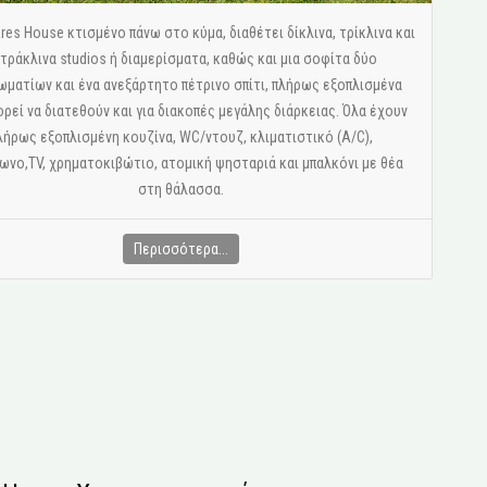
res House κτισμένο πάνω στο κύμα, διαθέτει δίκλινα, τρίκλινα και
τράκλινα studios ή διαμερίσματα, καθώς και μια σοφίτα δύο
ωματίων και ένα ανεξάρτητο πέτρινο σπίτι, πλήρως εξοπλισμένα
ορεί να διατεθούν και για διακοπές μεγάλης διάρκειας. Όλα έχουν
λήρως εξοπλισμένη κουζίνα, WC/ντουζ, κλιματιστικό (A/C),
νο,ΤV, χρηματοκιβώτιο, ατομική ψησταριά και μπαλκόνι με θέα
στη θάλασσα.
Περισσότερα...