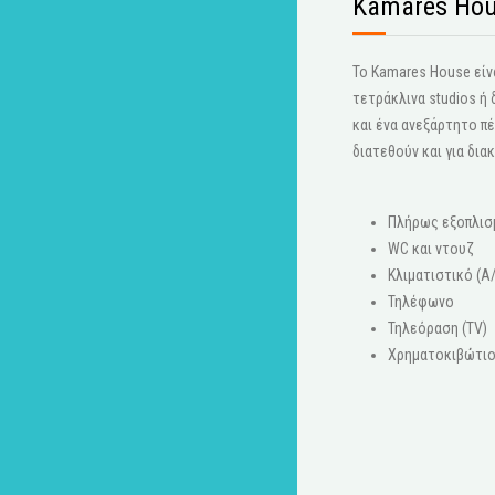
Kamares Hou
Το Kamares House είνα
τετράκλινα studios ή
και ένα ανεξάρτητο πέ
διατεθούν και για δια
Πλήρως εξοπλισ
WC και ντουζ
Κλιματιστικό (A
Τηλέφωνο
Τηλεόραση (ΤV)
Χρηματοκιβώτι