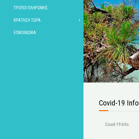
ΤΡΌΠΟΙ ΠΛΗΡΩΜΉΣ
ΚΡΆΤΗΣΗ ΤΏΡΑ
ΕΠΙΚΟΙΝΩΝΊΑ
Covid-19 Info
Covid-19 Info