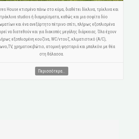
res House κτισμένο πάνω στο κύμα, διαθέτει δίκλινα, τρίκλινα και
τράκλινα studios ή διαμερίσματα, καθώς και μια σοφίτα δύο
ωματίων και ένα ανεξάρτητο πέτρινο σπίτι, πλήρως εξοπλισμένα
ορεί να διατεθούν και για διακοπές μεγάλης διάρκειας. Όλα έχουν
λήρως εξοπλισμένη κουζίνα, WC/ντουζ, κλιματιστικό (A/C),
νο,ΤV, χρηματοκιβώτιο, ατομική ψησταριά και μπαλκόνι με θέα
στη θάλασσα.
Περισσότερα...