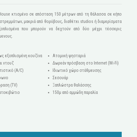
s House κτισμένο σε απόσταση 150 μέτρων από τη θάλασσα σε κήπο
τρεμμάτων, μακριά από θορύβους, διαθέτει studios ή διαμερίσματα
ξοπλισμένα που μπορούν να δεχτούν από δύο μέχρι τέσσερις
μενους.
ως εξοπλισμένη κουζίνα
Ατομική ψησταριά
ι ντουζ
Δωρεάν πρόσβαση στο Internet (Wi-Fi)
τιστικό (A/C)
Ιδιωτικό χώρο στάθμευσης
φωνο
Σεσουάρ
ραση (ΤV)
Ξαπλώστρα θαλάσσης
ατοκιβώτιο
150μ από αμμώδη παραλία