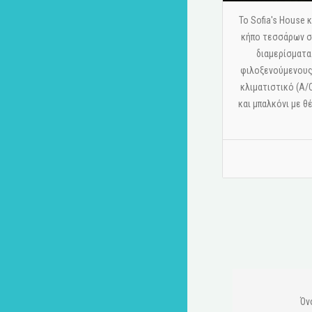
Το Sofia's House
κήπο τεσσάρων στ
διαμερίσματα
φιλοξενούμενους.
κλιματιστικό (A/
και μπαλκόνι με θ
Όν