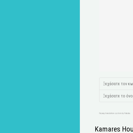
Ξεχάσατε τον κω
Ξεχάσατε το όνο
FaLang translation system by Faboba
Kamares Hou