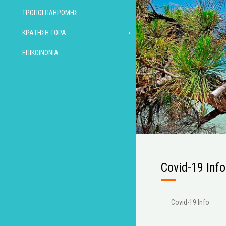
ΤΡΌΠΟΙ ΠΛΗΡΩΜΉΣ
ΚΡΆΤΗΣΗ ΤΏΡΑ
ΕΠΙΚΟΙΝΩΝΊΑ
Covid-19 Info
Covid-19 Info