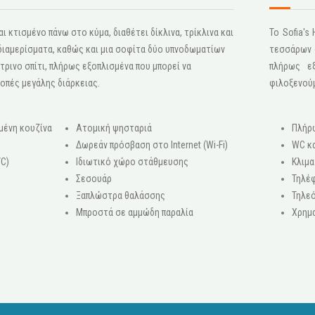
ι κτισμένο πάνω στο κύμα, διαθέτει δίκλινα, τρίκλινα και
Το Sofia'
 διαμερίσματα, καθώς και μια σοφίτα δύο υπνοδωματίων
τεσσάρων σ
τρινο σπίτι, πλήρως εξοπλισμένα που μπορεί να
πλήρως ε
κοπές μεγάλης διάρκειας.
φιλοξενού
μένη κουζίνα
Ατομική ψησταριά
Πλήρ
Δωρεάν πρόσβαση στο Internet (Wi-Fi)
WC κα
/C)
Ιδιωτικό χώρο στάθμευσης
Κλιμα
Σεσουάρ
Τηλέ
Ξαπλώστρα θαλάσσης
Τηλεό
ο
Μπροστά σε αμμώδη παραλία
Χρημ