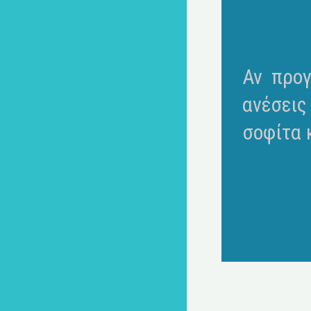
Αν προγ
ανέσεις
σοφίτα κ