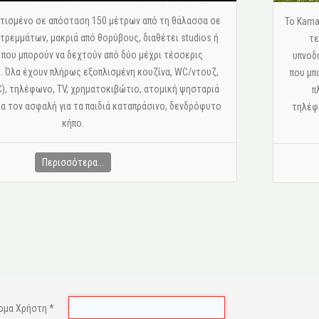
 κτισμένο σε απόσταση 150 μέτρων από τη θάλασσα σε
Το Kama
ρεμμάτων, μακριά από θορύβους, διαθέτει studios ή
τε
 που μπορούν να δεχτούν από δύο μέχρι τέσσερις
υπνοδ
 Όλα έχουν πλήρως εξοπλισμένη κουζίνα, WC/ντουζ,
που μπ
C), τηλέφωνο, ΤV, χρηματοκιβώτιο, ατομική ψησταριά
π
έα τον ασφαλή για τα παιδιά καταπράσινο, δενδρόφυτο
τηλέφω
κήπο.
Περισσότερα...
ομα Χρήστη
*