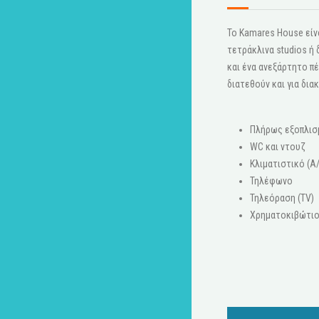
Το Kamares House είνα
τετράκλινα studios ή
και ένα ανεξάρτητο πέ
διατεθούν και για δια
Πλήρως εξοπλισ
WC και ντουζ
Κλιματιστικό (A
Τηλέφωνο
Τηλεόραση (ΤV)
Χρηματοκιβώτι